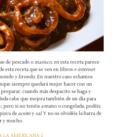
que de pescado o
marisco
, en esta receta parece
de esta receta que se ven en libros e
internet
ondo y lirondo. En nuestro caso echamos
aunque siempre quedará mejor hacer con un
e preparar, cuando más despacito se haga y
duda cabe que mejora también de un día para
a
, pero si no tenéis a mano o congelada, podéis
 pizca de
aceite
y
sal
. Y no os olvidéis la barra de
ir y mucho.