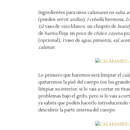
Ingredientes para unos
calamares en salsa 
(pueden servir
anillas
),
1 cebolla
hermosa,
2
d
1/2
vaso de
vino
blanco, un chupito de
brand
de
harina
floja, un poco de
chile
o
cayena
pic
(opcional)
, 1
vaso de
agua, pimienta, sal
,
acei
calamar
.
Lo primero que haremos será limpiar el
cal
quitaremos la piel del cuerpo (en los grande
limpiar su interior, si lo vais a cortar en tir
problemas bajo el grifo, pero si lo vais a cort
ya sabéis que podéis hacerlo introduciendo 
descubrir la parte interna del cuerpo.