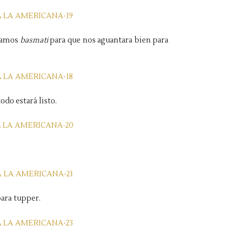
usamos
basmati
para que nos aguantara bien para
do estará listo.
ara tupper.