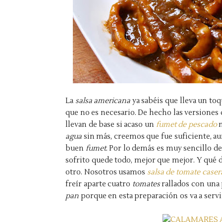
La
salsa americana
ya sabéis que lleva un to
que no es necesario. De hecho las versiones 
llevan de base si acaso un
fumet de pescado
m
agua
sin más, creemos que fue suficiente, 
buen
fumet
. Por lo demás es muy sencillo d
sofrito quede todo, mejor que mejor. Y qué 
otro. Nosotros usamos
salsa de tomate
caser
freír aparte cuatro
tomates
rallados con una
pan
porque en esta preparación os va a serv