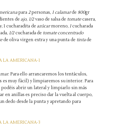
americana
para
2
personas,
1 calamar
de
800
gr
ientes de
ajo
,
1/2
vaso de salsa de
tomate
casera,
y
, 1 cucharadita de
azúcar
moreno,
1
cucharada
ada,
1/2
cucharada de
tomate concentrado
te
de oliva virgen extra y una punta de
tinta
de
amar
. Para ello arrancaremos los tentáculos,
s es muy fácil) y limpiaremos su interior. Para
as podéis abrir un lateral y limpiarlo sin más
ar en anillas es preciso dar la vuelta al cuerpo,
un dedo desde la punta y apretando para