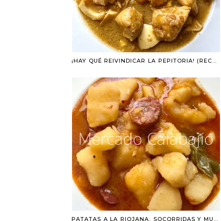
¡HAY QUÉ REIVINDICAR LA PEPITORIA! (RECETA CON POLLO MAGRO)
PATATAS A LA RIOJANA, SOCORRIDAS Y MUY FÁCILES