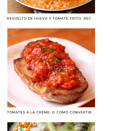
REVUELTO DE HUEVO Y TOMATE FRITO. RECETA TRADICIONAL
TOMATES À LA CRÈME, O CÓMO CONVERTIR UNOS TOMATES EN UN BOCADO EXQUISITO