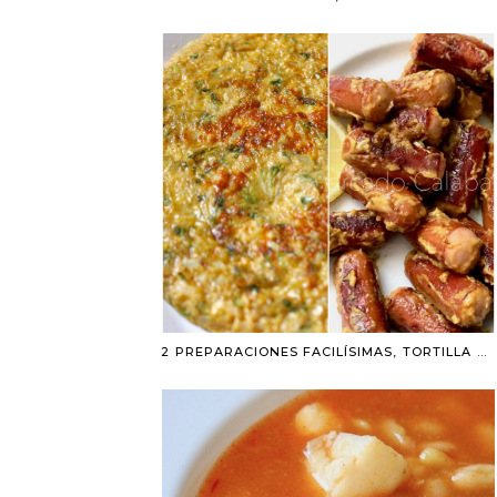
2 PREPARACIONES FACILÍSIMAS, TORTILLA DE LECHUGA Y SALCHICHAS CON MOSTAZA Y LIMÓN