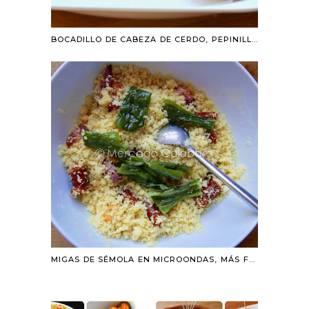
BOCADILLO DE CABEZA DE CERDO, PEPINILLOS, CEBOLLA ESCALDADA Y DIJONESA
MIGAS DE SÉMOLA EN MICROONDAS, MÁS FÁCILES IMPOSIBLE