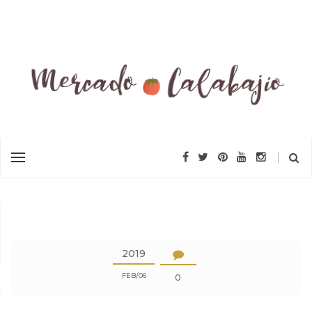
2019
FEB
06
0