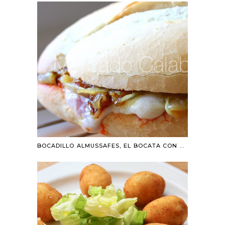
BOCADILLO ALMUSSAFES, EL BOCATA CON SOBRASADA QUE NO CONOCÍAMOS