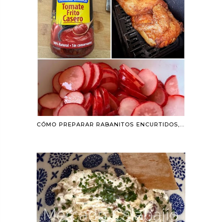
CÓMO PREPARAR RABANITOS ENCURTIDOS, POLLO ASADO MÁS JUGOSO (AIRFRYER) Y EL MEJOR TOMATE FRITO CASERO SEGÚN LA OCU