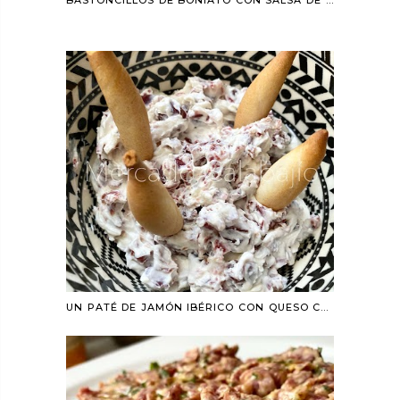
BASTONCILLOS DE BONIATO CON SALSA DE CHIPOTLE (EN AIRFRYER)
UN PATÉ DE JAMÓN IBÉRICO CON QUESO CREMA Y... FELIZ 2023