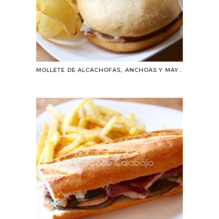
MOLLETE DE ALCACHOFAS, ANCHOAS Y MAYONESA, BOCADOS QUE PERDURAN EN EL TIEMPO