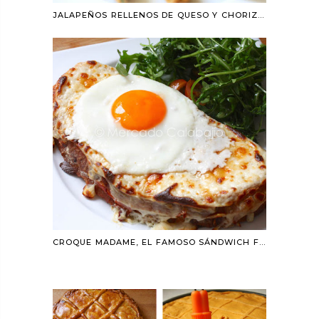
JALAPEÑOS RELLENOS DE QUESO Y CHORIZO (JALAPEÑO POPPERS). RECETA
CROQUE MADAME, EL FAMOSO SÁNDWICH FRANCÉS CON HUEVO