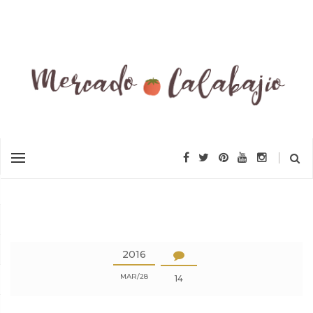
2016
MAR
28
14