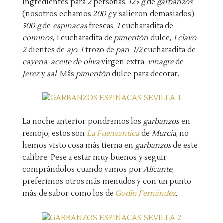
Ingredientes para
2
personas,
125 g
de
garbanzos
(nosotros echamos
200 g
y salieron demasiados),
500 g
de
espinacas
frescas,
1
cucharadita de
cominos
, 1 cucharadita de
pimentón
dulce,
1 clavo
,
2
dientes de
ajo
,
1
trozo de
pan
,
1/2
cucharadita de
cayena
,
aceite de oliva
virgen extra,
vinagre
de
Jerez
y
sal
. Más
pimentón
dulce para decorar.
La noche anterior pondremos los
garbanzos
en
remojo, estos son
La Fuensantica
de
Murcia
, no
hemos visto cosa más tierna en
garbanzos
de este
calibre. Pese a estar muy buenos y seguir
comprándolos cuando vamos por
Alicante
,
preferimos otros más menudos y con un punto
más de sabor como los de
Godín Fernández
.