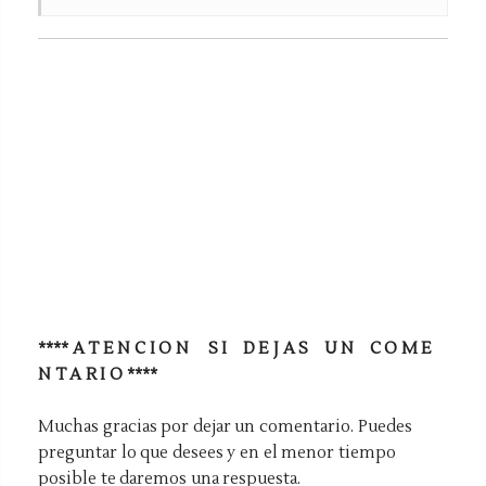
**** A T E N C I O N S I D E J A S U N C O M E
N T A R I O ****
Muchas gracias por dejar un comentario. Puedes
preguntar lo que desees y en el menor tiempo
posible te daremos una respuesta.