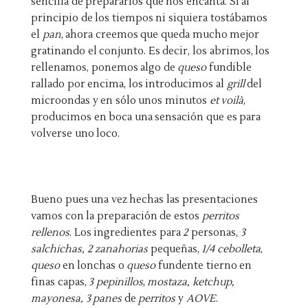
sencilla de prepararlos que nos encanta. Si al
principio de los tiempos ni siquiera tostábamos
el
pan
, ahora creemos que queda mucho mejor
gratinando el conjunto. Es decir, los abrimos, los
rellenamos, ponemos algo de
queso
fundible
rallado por encima, los introducimos al
grill
del
microondas y en sólo unos minutos
et voilà
,
producimos en boca una sensación que es para
volverse uno loco.
Bueno pues una vez hechas las presentaciones
vamos con la preparación de estos
perritos
rellenos
. Los ingredientes para
2
personas,
3
salchichas, 2 zanahorias
pequeñas,
1/4 cebolleta
,
queso
en lonchas o
queso
fundente tierno en
finas capas,
3 pepinillos
,
mostaza, ketchup,
mayonesa, 3 panes
de
perritos
y
AOVE
.