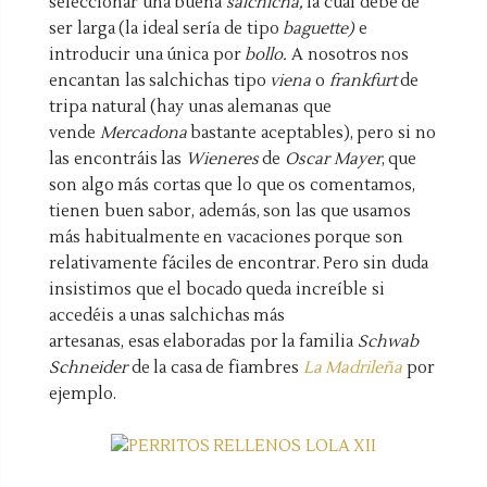
seleccionar una buena
salchicha,
la cuál debe de
ser larga (la ideal sería de tipo
baguette)
e
introducir una única por
bollo.
A nosotros nos
encantan las salchichas tipo
viena
o
frankfurt
de
tripa natural (hay unas alemanas que
vende
Mercadona
bastante aceptables), pero si no
las encontráis las
Wieneres
de
Oscar Mayer
, que
son algo más cortas que lo que os comentamos,
tienen buen sabor, además, son las que usamos
más habitualmente en vacaciones porque son
relativamente fáciles de encontrar. Pero sin duda
insistimos que el bocado queda increíble si
accedéis a unas salchichas más
artesanas, esas
elaboradas por la familia
Schwab
Schneider
de la casa de fiambres
La Madrileña
por
ejemplo.