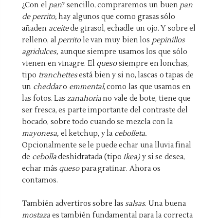
¿Con el
pan
? sencillo, compraremos un buen
pan
de perrito,
hay algunos que como grasas sólo
añaden
aceite
de girasol, echadle un ojo. Y sobre el
relleno, al
perrito
le van muy bien los
pepinillos
agridulces,
aunque siempre usamos los que sólo
vienen en vinagre. El
queso
siempre en lonchas,
tipo
tranchettes
está bien y si no, lascas o tapas de
un
cheddar
o
emmental
, como las que usamos en
las fotos. Las
zanahoria
no vale de bote, tiene que
ser fresca, es parte importante del contraste del
bocado, sobre todo cuando se mezcla con la
mayonesa,
el ketchup, y la
cebolleta.
Opcionalmente se le puede echar una lluvia final
de
cebolla
deshidratada (tipo
Ikea)
y si se desea,
echar más
queso
para gratinar. Ahora os
contamos.
También advertiros sobre las
salsas
. Una buena
mostaza
es también fundamental para la correcta