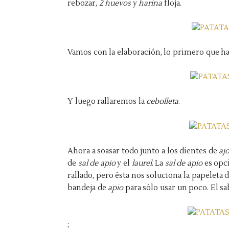
rebozar,
2 huevos
y
harina
floja.
Vamos con la elaboración, lo primero que har
Y luego rallaremos la
cebolleta
.
Ahora a soasar todo junto a los dientes de
aj
de
sal de apio
y el
laurel
. La
sal de apio
es opci
rallado, pero ésta nos soluciona la papeleta
bandeja de
apio
para sólo usar un poco. El sa
;