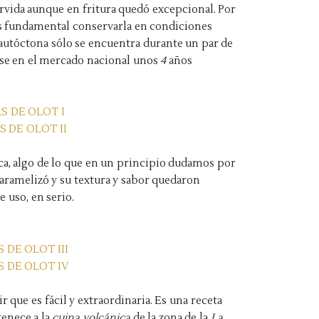
ervida aunque en fritura quedó excepcional. Por
es fundamental conservarla en condiciones
 autóctona sólo se encuentra durante un par de
ose en el mercado nacional unos
4
años
ica, algo de lo que en un principio dudamos por
 caramelizó y su textura y sabor quedaron
 uso, en serio.
 que es fácil y extraordinaria. Es una receta
tenece a la
cuina volcánica
de la zona de la
La