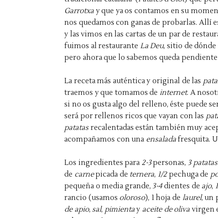
Garrotxa
y que ya os contamos en su momen
nos quedamos con ganas de probarlas. Allí
y las vimos en las cartas de un par de resta
fuimos al restaurante
La Deu
, sitio de dónd
pero ahora que lo sabemos queda pendiente p
La receta más auténtica y original de las
pata
traemos y que tomamos de
internet
. A noso
si no os gusta algo del relleno, éste puede s
será por rellenos ricos que vayan con las
pat
patatas
recalentadas están también muy acept
acompañamos con una
ensalada
fresquita. 
Los ingredientes para
2-3
personas,
3 patatas
de
carne
picada de
ternera
,
1/2
pechuga de
po
pequeña o media grande,
3-4
dientes de
ajo
,
1
rancio (usamos
oloroso
), 1 hoja de
laurel
, un
de apio
,
sal
,
pimienta
y
aceite de oliva
virgen 