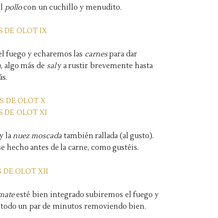
el
pollo
con un cuchillo y menudito.
el fuego y echaremos las
carnes
para dar
a
, algo más de
sal
y a rustir brevemente hasta
ás.
y la
nuez moscada
también rallada (al gusto).
 hecho antes de la carne, como gustéis.
mate
esté bien integrado subiremos el fuego y
 todo un par de minutos removiendo bien.