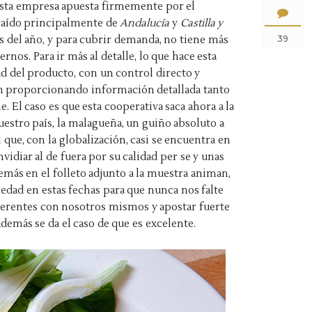
sta empresa apuesta firmemente por el
raído principalmente de
Andalucía
y
Castilla y
s del año, y para cubrir demanda, no tiene más
39
nos. Para ir más al detalle, lo que hace esta
ad del producto, con un control directo y
n proporcionando información detallada tanto
. El caso es que esta cooperativa saca ahora a la
stro país, la malagueña, un guiño absoluto a
 que, con la globalización, casi se encuentra en
vidiar al de fuera por su calidad per se y unas
emás en el folleto adjunto a la muestra animan,
riedad en estas fechas para que nunca nos falte
herentes con nosotros mismos y apostar fuerte
además se da el caso de que es excelente.