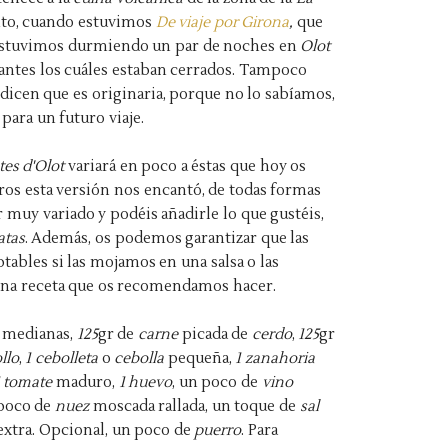
to, cuando estuvimos
De viaje por Girona
,
que
 estuvimos durmiendo un par de noches en
Olot
urantes los cuáles estaban cerrados. Tampoco
e dicen que es originaria, porque no lo sabíamos,
ara un futuro viaje.
tes d'Olot
variará en poco a éstas que hoy os
tros esta versión nos encantó, de todas formas
er muy variado y podéis añadirle lo que gustéis,
atas
. Además, os podemos garantizar que las
ables si las mojamos en una salsa o las
Una receta que os recomendamos hacer.
medianas,
125
gr de
carne
picada de
cerdo
,
125
gr
llo
,
1 cebolleta
o
cebolla
pequeña,
1 zanahoria
 tomate
maduro,
1 huevo
, un poco de
vino
 poco de
nuez
moscada rallada, un toque de
sal
extra. Opcional, un poco de
puerro
. Para