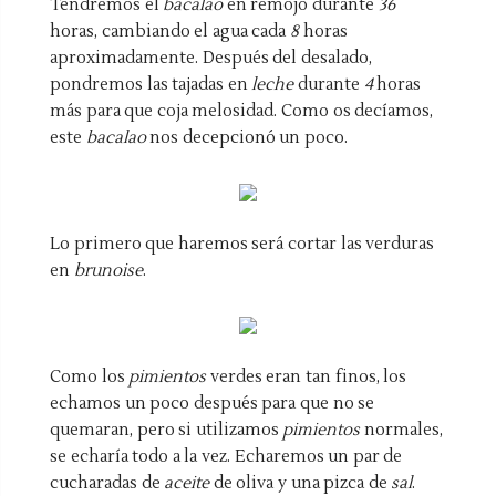
Tendremos el
bacalao
en remojo durante
36
horas, cambiando el agua cada
8
horas
aproximadamente. Después del desalado,
pondremos las tajadas en
leche
durante
4
horas
más para que coja melosidad. Como os decíamos,
este
bacalao
nos decepcionó un poco.
Lo primero que haremos será cortar las verduras
en
brunoise
.
Como los
pimientos
verdes eran tan finos, los
echamos un poco después para que no se
quemaran, pero si utilizamos
pimientos
normales,
se echaría todo a la vez. Echaremos un par de
cucharadas de
aceite
de oliva y una pizca de
sal
.