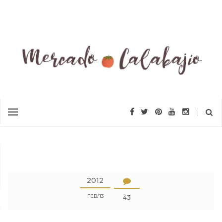
2012
FEB
13
43