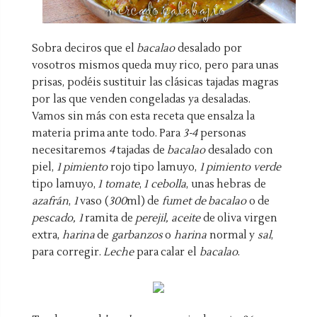
Sobra deciros que el
bacalao
desalado por
vosotros mismos queda muy rico, pero para unas
prisas, podéis sustituir las clásicas tajadas magras
por las que venden congeladas ya desaladas.
Vamos sin más con esta receta que ensalza la
materia prima ante todo. Para
3-4
personas
necesitaremos
4
tajadas de
bacalao
desalado con
piel,
1 pimiento
rojo tipo lamuyo,
1 pimiento
verde
tipo lamuyo,
1 tomate
,
1 cebolla
, unas hebras de
azafrán
,
1
vaso (
300
ml) de
fumet de bacalao
o de
pescado, 1
ramita de
perejil, aceite
de oliva virgen
extra,
harina
de
garbanzos
o
harina
normal y
sal
,
para corregir.
Leche
para calar el
bacalao
.