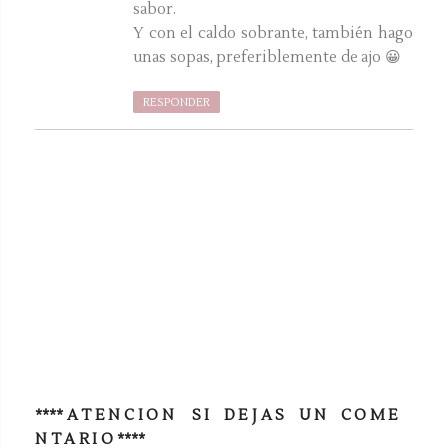
sabor.
Y con el caldo sobrante, también hago
unas sopas, preferiblemente de ajo 😀
RESPONDER
**** A T E N C I O N S I D E J A S U N C O M E
N T A R I O ****