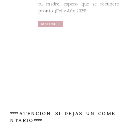
tu madre, espero que se recupere
pronto. ¡Feliz Año 2025!
RESPONDER
**** A T E N C I O N S I D E J A S U N C O M E
N T A R I O ****