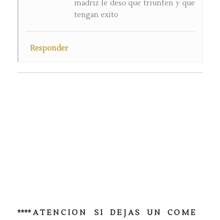
madriz le deso que triunfen y que
tengan exito
Responder
**** A T E N C I O N S I D E J A S U N C O M E