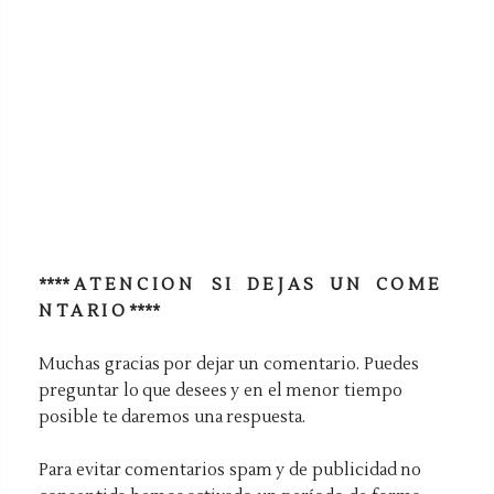
**** A T E N C I O N S I D E J A S U N C O M E
N T A R I O ****
Muchas gracias por dejar un comentario. Puedes
preguntar lo que desees y en el menor tiempo
posible te daremos una respuesta.
Para evitar comentarios spam y de publicidad no