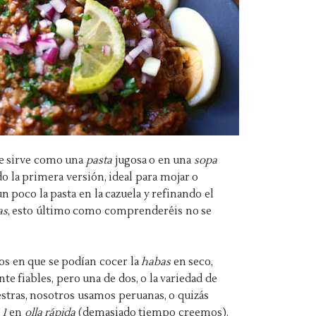
e sirve como una
pasta
jugosa o en una
sopa
o la primera versión, ideal para mojar o
 poco la pasta en la cazuela y refinando el
as
, esto último como comprenderéis no se
os en que se podían cocer la
habas
en seco,
e fiables, pero una de dos, o la variedad de
estras, nosotros usamos peruanas, o quizás
e
1
en
olla rápida
(demasiado tiempo creemos).