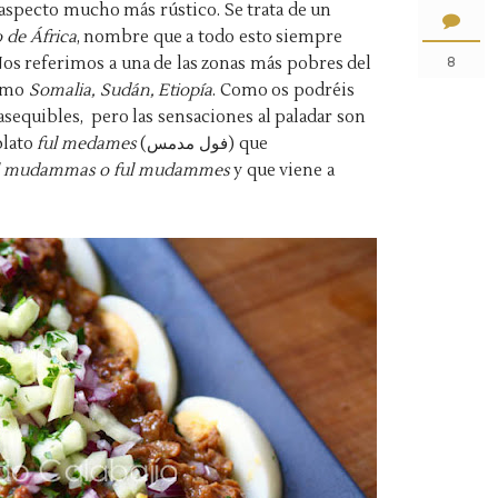
aspecto mucho más rústico. Se trata de un
 de África
, nombre que a todo esto siempre
Nos referimos a una de las zonas más pobres del
8
como
Somalia, Sudán, Etiopía
. Como os podréis
sequibles, pero las sensaciones al paladar son
plato
ful medames
(فول مدمس) que
l mudammas o ful mudammes
y que viene a