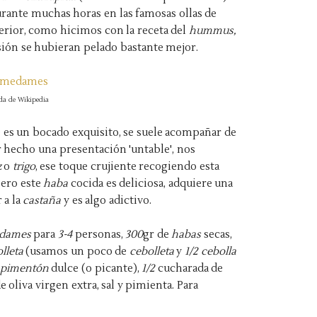
rante muchas horas en las famosas ollas de
terior, como hicimos con la receta del
hummus,
ión se hubieran pelado bastante mejor.
ída de Wikipedia
 es un bocado exquisito, se suele acompañar de
r hecho una presentación 'untable', nos
z
o
trigo
, ese toque crujiente recogiendo esta
pero este
haba
cocida es deliciosa, adquiere una
 a la
castaña
y es algo adictivo.
edames
para
3-4
personas,
300
gr de
habas
secas,
lleta
(usamos un poco de
cebolleta
y
1/2 cebolla
pimentón
dulce (o picante),
1/2
cucharada de
de oliva virgen extra, sal y pimienta. Para