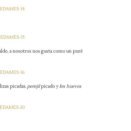
aldo, a nosotros nos gusta como un puré
alizas picadas,
perejil
picado y
l
os
huevos