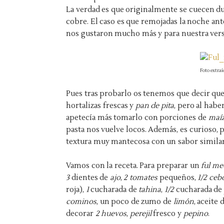
La verdad es que originalmente se cuecen du
cobre. El caso es que remojadas la noche an
nos gustaron mucho más y para nuestra vers
Foto extra
Pues tras probarlo os tenemos que decir que
hortalizas frescas y
pan de pita
, pero al habe
apetecía más tomarlo con porciones de
maí
pasta nos vuelve locos. Además, es curioso, 
textura muy mantecosa con un sabor similar
Vamos con la receta. Para preparar un
ful m
3
dientes de
ajo
,
2 tomates
pequeños,
1/2 cebo
roja),
1
cucharada de
tahina
,
1/2
cucharada de
cominos
, un poco de zumo de
limón
, aceite 
decorar
2 huevos
,
perejil
fresco y
pepino
.