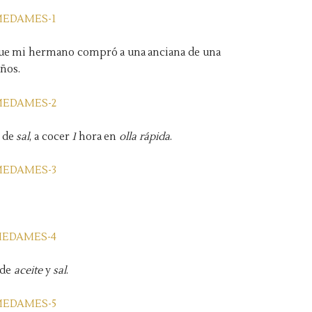
 que mi hermano compró a una anciana de una
ños.
 de
sal
, a cocer
1
hora en
olla rápida
.
 de
aceite
y
sal
.