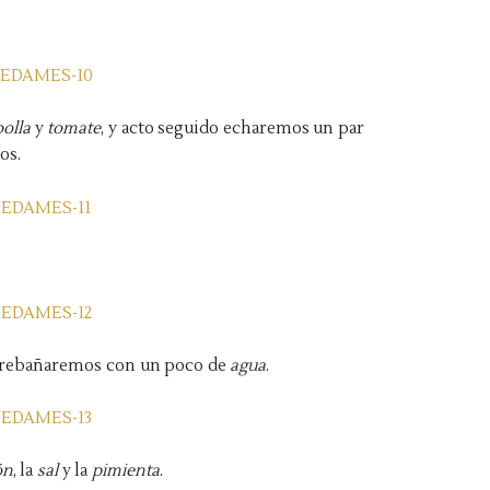
bolla
y
tomate
, y acto seguido echaremos un par
os.
 rebañaremos con un poco de
agua
.
ón
, la
sal
y la
pimienta
.