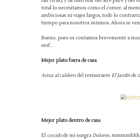
tan ricas), y de disfrutar del aire puro y del
total lo necesitamos como el comer, al meno
ambiciosas ni viajes largos, todo lo contrario 
tiempo para nosotros mismos.
Ahora se ven 
Bueno, pues os contamos brevemente a modo 
snif...
Mejor plato fuera de casa
Arroz al caldero
del restaurante
El Jardín
de
Mejor plato dentro de casa
El
cocido
de mi suegra
Dolores
, mmmmhhh.. ¿