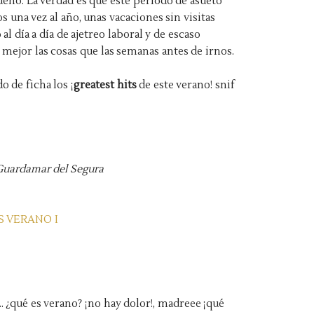
 sueño. La verdad es que este período de asueto
s una vez al año,
unas vacaciones
sin visitas
al día a día de ajetreo laboral y de escaso
mejor las cosas que las semanas antes de irnos.
de ficha los ¡
greatest hits
de este verano! snif
Guardamar del Segura
qué es verano? ¡no hay dolor!, madreee ¡qué