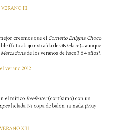
l mejor creemos que el
Cornetto Enigma Choco
able
(foto abajo extraída de
GB Glace
)
... aunque
l
Mercadona
de los veranos de hace 3 ó 4 años?.
on el mítico
Beefeater
(cortísimo) con un
ppes
helada. Ni copa de balón, ni nada.
¡Muy