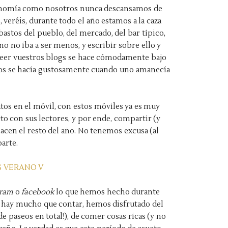
tronomía como nosotros nunca descansamos de
 veréis, durante todo el año estamos a la caza
abastos del pueblo, del mercado, del bar típico,
ano no iba a ser menos, y escribir sobre ello y
leer vuestros blogs se hace cómodamente bajo
ios se hacía gustosamente cuando uno amanecía
atos en el móvil, con estos móviles ya es muy
o con sus lectores, y por ende, compartir (y
hacen el resto del año. No tenemos excusa (al
parte
.
gram
o
facebook
lo que hemos hecho durante
no hay mucho que contar, hemos disfrutado del
e paseos en total!)
, de comer cosas ricas (y no