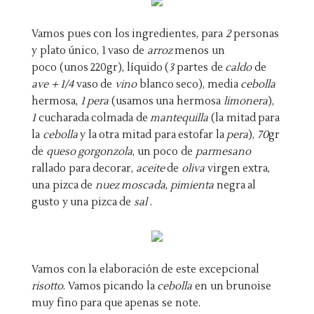
Vamos pues con los ingredientes, para
2
personas
y plato único, 1 vaso de
arroz
menos un
poco (unos 220gr), líquido (
3
partes de
caldo
de
ave +
1/4
vaso de
vino
blanco seco), media
cebolla
hermosa,
1
pera
(usamos una hermosa
limonera
),
1
cucharada colmada de
mantequilla
(la mitad para
la
cebolla
y la otra
mitad para estofar la
pera
),
70
gr
de
queso gorgonzola
, un poco de
parmesano
rallado para decorar,
aceite
de
oliva
virgen extra,
una pizca de
nuez moscada
,
pimienta
negra al
gusto y una pizca de
sal
.
Vamos con la elaboración de este excepcional
risotto
. Vamos picando la
cebolla
en un brunoise
muy fino para que apenas se note.