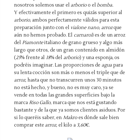
nosotros solemos usar el
arborio
o el
bomba.
Y efectivamente el primero es quizás superior al
arborio
, ambos perfectamente válidos para esta
preparación junto con el
vialone nano
,
arroz
que
aún no hemos probado. El
carnaroli
es de un arroz
del
Piamonte
italiano de grano grueso y algo más
largo que otros, de un gran contenido en almidón
(
25
% frente al
18
% del
arborio
)
y una esponja, os
podréis imaginar. Las proporciones de
agua
para
su lenta cocción son más o menos el triple que de
arroz
, hasta que no transcurren unos 30 minutos
no está hecho, y bueno, no es muy caro, ya se
vende en todas las grandes superficies bajo la
marca
Riso Gallo
, marca que nos está gustando
bastante y de la que ya somos clientes asiduos. Por
si lo queréis saber, en
Makro
es dónde sale bien
comprar este
arroz
, el kilo a
3,60
€.