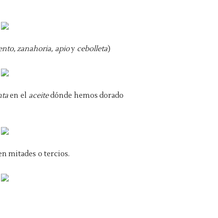
ento, zanahoria, apio
y
cebolleta
)
nta
en el
aceite
dónde hemos dorado
en mitades o tercios.