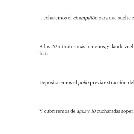
... echaremos el
champiñón
para que suelte 
A los
20
minutos más o menos, y dando vuelt
lista.
Depositaremos el
pollo
previa extracción de
Y cubriremos de
agua
y
10
cucharadas soper