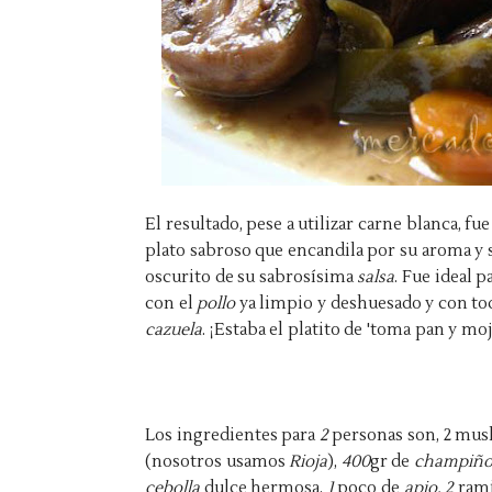
El resultado, pese a utilizar carne blanca,
plato sabroso que encandila por su aroma y 
oscurito de su sabrosísima
salsa
. Fue ideal p
con el
pollo
ya limpio y deshuesado y con tod
cazuela
. ¡Estaba el platito de 'toma pan y moja
Los ingredientes para
2
personas son, 2 mus
(nosotros usamos
Rioja
),
400
gr de
champiño
cebolla
dulce hermosa,
1
poco de
apio, 2
rami