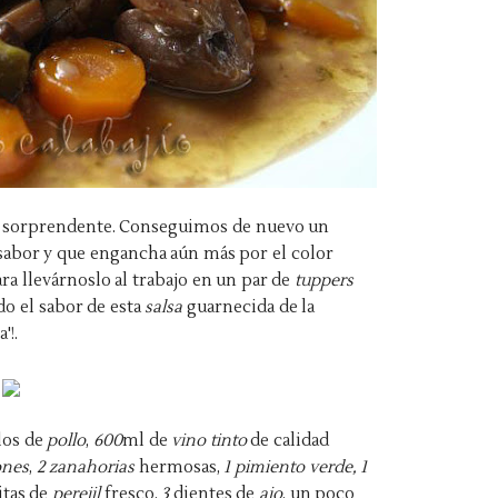
 fue sorprendente. Conseguimos de nuevo un
sabor y que engancha aún más por el color
ara llevárnoslo al trabajo en un par de
tuppers
o el sabor de esta
salsa
guarnecida de la
'!.
los de
pollo
,
600
ml de
vino tinto
de calidad
nes
,
2 zanahorias
hermosas,
1 pimiento verde, 1
tas de
perejil
fresco,
3
dientes de
ajo
, un poco