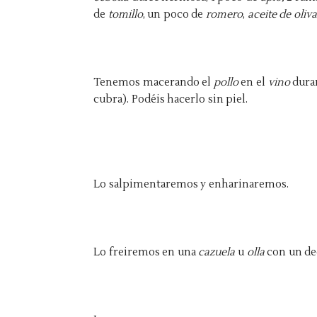
de
tomillo
, un poco de
romero
,
aceite de oliv
Tenemos macerando el
pollo
en el
vino
duran
cubra). Podéis hacerlo sin piel.
Lo salpimentaremos y enharinaremos.
Lo freiremos en una
cazuela
u
olla
con un d