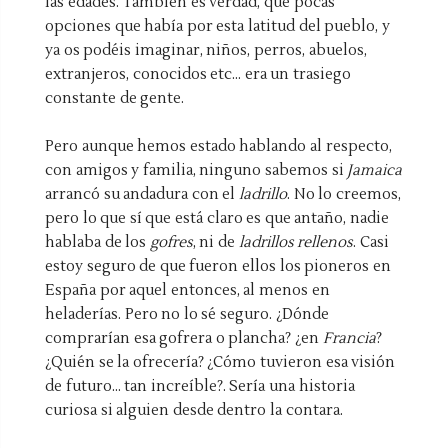
las edades. También es verdad, que pocas
opciones que había por esta latitud del pueblo, y
ya os podéis imaginar, niños, perros, abuelos,
extranjeros, conocidos etc… era un trasiego
constante de gente.
Pero aunque hemos estado hablando al respecto,
con amigos y familia, ninguno sabemos si
Jamaica
arrancó su andadura con el
ladrillo
. No lo creemos,
pero lo que sí que está claro es que antaño, nadie
hablaba de los
gofres
, ni de
ladrillos rellenos
. Casi
estoy seguro de que fueron ellos los pioneros en
España por aquel entonces, al menos en
heladerías. Pero no lo sé seguro. ¿Dónde
comprarían esa
gofrera
o plancha? ¿en
Francia
?
¿Quién se la ofrecería? ¿Cómo tuvieron esa visión
de futuro... tan increíble?. Sería una historia
curiosa si alguien desde dentro la contara.