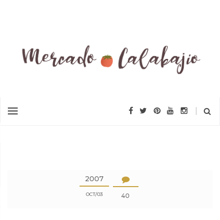
2007
OCT
03
40