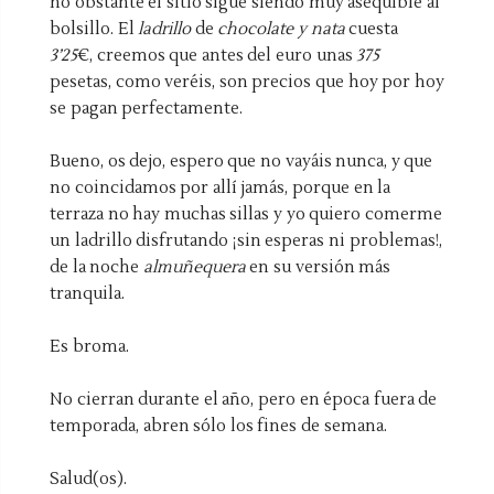
no obstante el sitio sigue siendo muy asequible al
bolsillo. El
ladrillo
de
chocolate y nata
cuesta
3’25
€, creemos que antes del euro unas
375
pesetas, como
veréis
, son precios que hoy por hoy
se pagan perfectamente.
Bueno, os dejo, espero que no vayáis nunca, y que
no coincidamos por allí jamás, porque en la
terraza no hay muchas sillas y yo quiero comerme
un ladrillo disfrutando ¡sin esperas ni problemas!,
de la noche
almuñequera
en su versión más
tranquila.
Es broma.
No cierran durante el año, pero en época fuera de
temporada, abren sólo los fines de semana.
Salud(os).