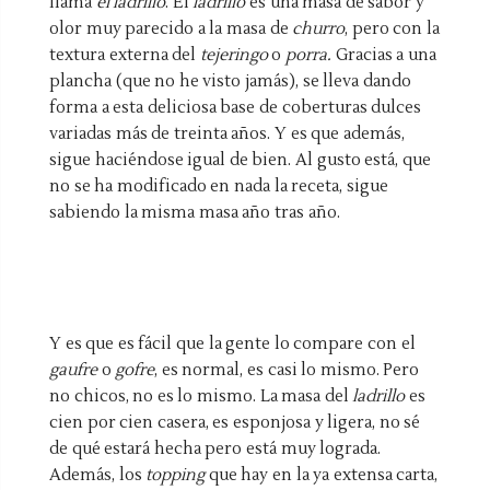
llama
el ladrillo
. El
ladrillo
es una masa de sabor y
olor muy parecido a la masa de
churro
, pero con la
textura externa del
tejeringo
o
porra.
Gracias a una
plancha (que no he visto jamás), se lleva dando
forma a esta deliciosa base de coberturas dulces
variadas más de treinta años. Y es que además,
sigue haciéndose igual de bien. Al gusto está, que
no se ha modificado en nada la receta, sigue
sabiendo la misma masa año tras año.
Y es que es fácil que la gente lo compare con el
gaufre
o
gofre
, es normal, es casi lo mismo. Pero
no chicos, no es lo mismo. La masa del
ladrillo
es
cien por cien casera, es esponjosa y ligera, no sé
de qué estará hecha pero está muy lograda.
Además, los
topping
que hay en la ya extensa carta,