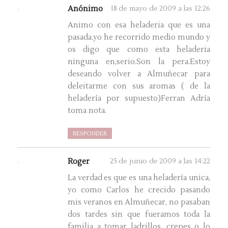
Anónimo
18 de mayo de 2009 a las 12:26
Animo con esa heladeria que es una
pasada.yo he recorrido medio mundo y
os digo que como esta heladeria
ninguna en,serio.Son la pera.Estoy
deseando volver a Almuñecar para
deleitarme con sus aromas ( de la
heladería por supuesto)Ferran Adría
toma nota.
RESPONDER
Roger
25 de junio de 2009 a las 14:22
La verdad es que es una heladería unica,
yo como Carlos he crecido pasando
mis veranos en Almuñecar, no pasaban
dos tardes sin que fueramos toda la
familia a tomar ladrillos, crepes o lo